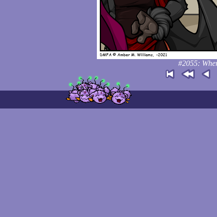
#2055: When 