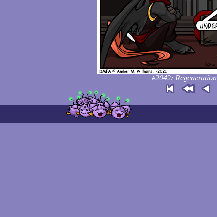
#2042: Regeneration 